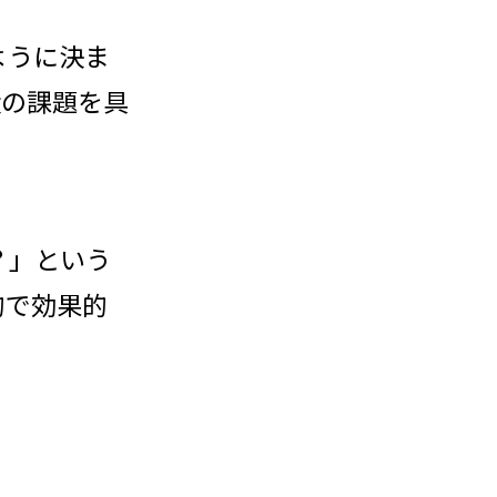
ように決ま
状の課題を具
？」という
的で効果的
。