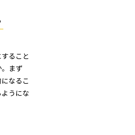
？
にすること
か。まず
的になるこ
るようにな