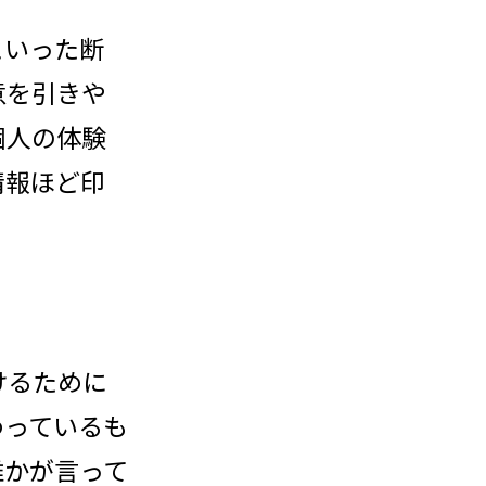
といった断
意を引きや
個人の体験
情報ほど印
けるために
わっているも
誰かが言って