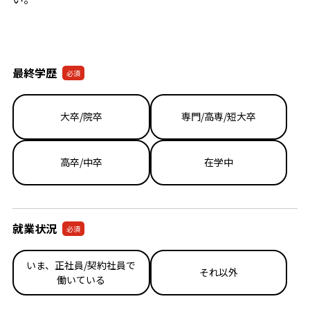
必
最終学歴
必須
須
自
大卒/院卒
専門/高専/短大卒
由
入
力
高卒/中卒
在学中
欄
(
資
格
就業状況
必須
・
志
いま、正社員/契約社員で
望
それ以外
働いている
動
機